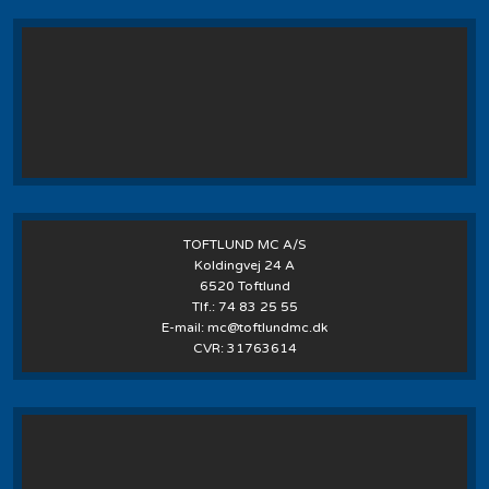
TOFTLUND MC A/S
Koldingvej 24 A
6520 Toftlund
Tlf.:
74 83 25 55
E-mail:
mc@toftlundmc.dk
CVR: 31763614