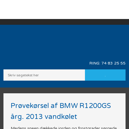
RING: ​
74 83 25 55
Prøvekørsel af BMW R1200GS
årg. 2013 vandkølet
Medens sneen dækkede jorden og frostgrader sørgede