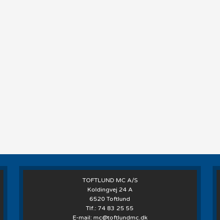
TOFTLUND MC A/S
Koldingvej 24 A
6520 Toftlund
Tlf.:
74 83 25 55
E-mail:
mc@toftlundmc.dk