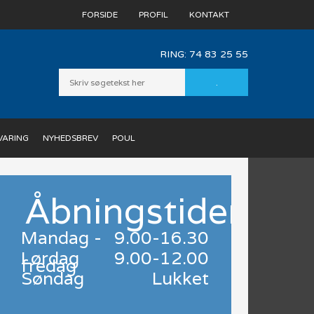
FORSIDE
PROFIL
KONTAKT
RING: ​
74 83 25 55
VARING
NYHEDSBREV
POUL
Åbningstider
Mandag -
9.00-16.30
​Rin
Lørdag
9.00-12.00
fredag
Søndag
Lukket
83 