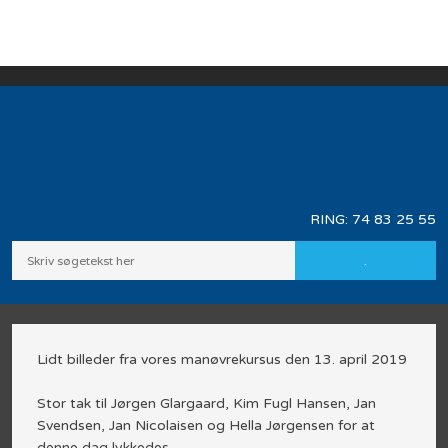
RING: ​
74 83 25 55
Lidt billeder fra vores manøvrekursus den 13. april 2019
Stor tak til Jørgen Glargaard, Kim Fugl Hansen, Jan
Svendsen, Jan Nicolaisen og Hella Jørgensen for at
denne dag lykkedes.