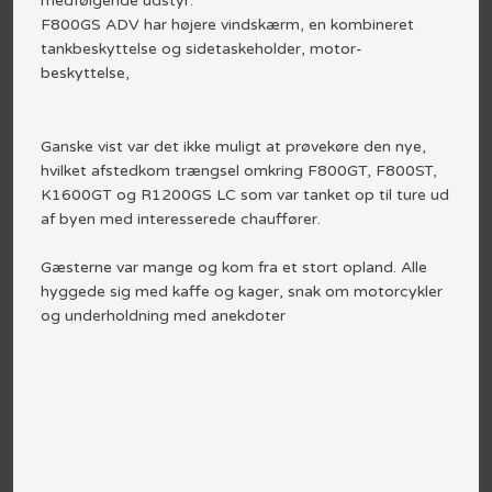
medfølgende udstyr.
F800GS ADV har højere vindskærm, en kombineret
tankbeskyttelse og sidetaskeholder, motor-
beskyttelse,
Ganske vist var det ikke muligt at prøvekøre den nye,
hvilket afstedkom trængsel omkring F800GT, F800ST,
K1600GT og R1200GS LC som var tanket op til ture ud
af byen med interesserede chauffører.
Gæsterne var mange og kom fra et stort opland. Alle
hyggede sig med kaffe og kager, snak om motorcykler
og underholdning med anekdoter