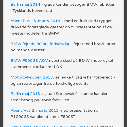
Berlin maj 2014
- glade kunder besøger BMW fabrikken
i Tysklands hovedstad​
Åbent hus 15. marts 2014
- med en frisk vind i ryggen,
dukkede forårsglade gæster op til præsentation af de
nyeste modeller fra BMW​
BMW fejrede 90 års fødselsdag
- fejret med brask, bram
og mange gæster.​
BMW F800GS ADV
nyeste skud på BMW-motorcykel-
stammen introduceret i DK​
Motorcykelugen 2013
, se hvilke tiltag vi har forberedt -
og se reportager fra de forskellige events​
Berlin maj 2013
sejltur i Spreewald`s skønne kanaler
samt besøg på BMW fabrikken​
Åbent Hus 2. marts 2013
med præsentation af
R1200GS vandkølet samt F800ST​