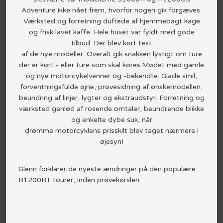
Adventure ikke nået frem, hvorfor nogen gik forgæves.
Værksted og forretning duftede af hjemmebagt kage
og frisk lavet kaffe. Hele huset var fyldt med gode
tilbud. Der blev kørt test
af de nye modeller. Overalt gik snakken lystigt om ture
der er kørt - eller ture som skal køres.Mødet med gamle
og nye motorcykelvenner og -bekendte. Glade smil,
forventningsfulde øjne, prøvesidning af ønskemodellen,
beundring af linjer, lygter og ekstraudstyr. Forretning og
værksted genlød af rosende omtaler, beundrende blikke
og enkelte dybe suk, når
drømme motorcyklens prisskilt blev taget nærmere i
øjesyn!​
Glenn forklarer de nyeste ændringer på den populære
R1200RT tourer, inden prøvekørslen.