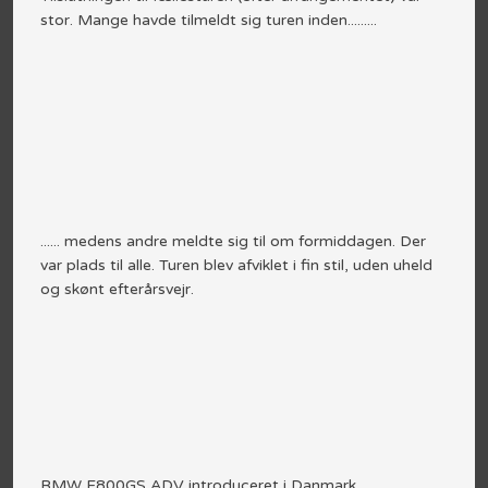
stor. Mange havde tilmeldt sig turen inden.........
...... medens andre meldte sig til om formiddagen. Der
var plads til alle. Turen blev afviklet i fin stil, uden uheld
og skønt efterårsvejr.
BMW F800GS ADV introduceret i Danmark