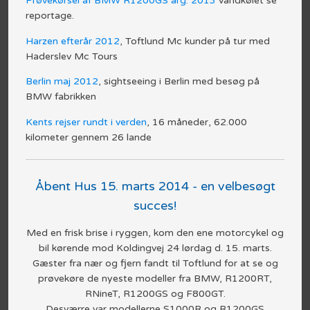
Prøvekørsel af BMW R1200GS årg. 2013
vandkølet se
reportage.​
Harzen efterår 2012
, Toftlund Mc kunder på tur med
Haderslev Mc Tours​
Berlin maj 2012
, sightseeing i Berlin med besøg på
BMW fabrikken​
Kents rejser rundt i verden
, 16 måneder, 62.000
kilometer gennem 26 lande​
Åbent Hus 15. marts 2014 - en velbesøgt
succes!
Med en frisk brise i ryggen, kom den ene motorcykel og
bil kørende mod Koldingvej 24 lørdag d. 15. marts.
Gæster fra nær og fjern fandt til Toftlund for at se og
prøvekøre de nyeste modeller fra BMW, R1200RT,
RNineT, R1200GS og F800GT.
Desværre var modellerne S1000R og R1200GS