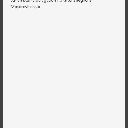
var en større delegation fra Grænseegnens
Motorcykelklub.