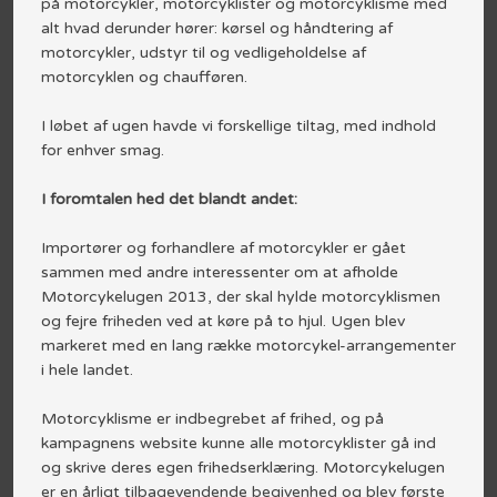
på motorcykler, motorcyklister og motorcyklisme med
alt hvad derunder hører: kørsel og håndtering af
motorcykler, udstyr til og vedligeholdelse af
motorcyklen og chaufføren.
I løbet af ugen havde vi forskellige tiltag, med indhold
for enhver smag.
I foromtalen hed det blandt andet:
Importører og forhandlere af motorcykler er gået
sammen med andre interessenter om at afholde
Motorcykelugen 2013, der skal hylde motorcyklismen
og fejre friheden ved at køre på to hjul. Ugen blev
markeret med en lang række motorcykel-arrangementer
i hele landet.
Motorcyklisme er indbegrebet af frihed, og på
kampagnens website kunne alle motorcyklister gå ind
og skrive deres egen frihedserklæring. Motorcykelugen
er en årligt tilbagevendende begivenhed og blev første