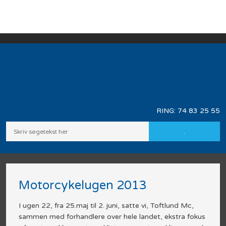
RING: ​
74 83 25 55
Motorcykelugen 2013
​I ugen 22, fra 25.maj til 2. juni, satte vi, Toftlund Mc,
sammen med forhandlere over hele landet, ekstra fokus