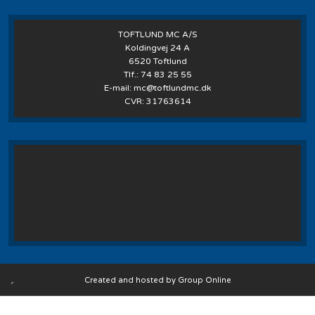
TOFTLUND MC A/S
Koldingvej 24 A
6520 Toftlund
Tlf.:
74 83 25 55
E-mail:
mc@toftlundmc.dk
CVR: 31763614
Created and hosted by Group Online