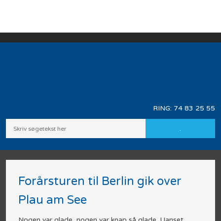
RING: ​
74 83 25 55
​Forårsturen til Berlin gik over
Plau am See
​Nogen var glade, nogen var knap så glade. Uanset