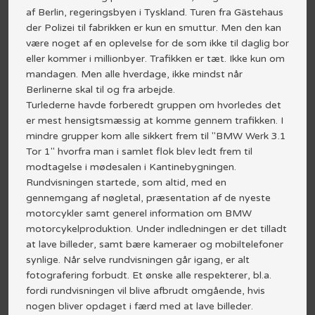
af Berlin, regeringsbyen i Tyskland. Turen fra Gästehaus
der Polizei til fabrikken er kun en smuttur. Men den kan
være noget af en oplevelse for de som ikke til daglig bor
eller kommer i millionbyer. Trafikken er tæt. Ikke kun om
mandagen. Men alle hverdage, ikke mindst når
Berlinerne skal til og fra arbejde.
Turlederne havde forberedt gruppen om hvorledes det
er mest hensigtsmæssig at komme gennem trafikken. I
mindre grupper kom alle sikkert frem til "BMW Werk 3.1
Tor 1" hvorfra man i samlet flok blev ledt frem til
modtagelse i mødesalen i Kantinebygningen.
Rundvisningen startede, som altid, med en
gennemgang af nøgletal, præsentation af de nyeste
motorcykler samt generel information om BMW
motorcykelproduktion. Under indledningen er det tilladt
at lave billeder, samt bære kameraer og mobiltelefoner
synlige. Når selve rundvisningen går igang, er alt
fotografering forbudt. Et ønske alle respekterer, bl.a.
fordi rundvisningen vil blive afbrudt omgående, hvis
nogen bliver opdaget i færd med at lave billeder.