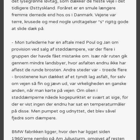
det lysegrønne løvtag, som dækker de fleste veje i det
tidligere Østtyskland. Foråret er en smule længere
fremme dernede end hos os i Danmark. Vejene var
tørre, krusede og med nogle undtagelser *s* rigitg gode
at slide dæk på.
- Mon turlederne har en aftale med Poul og Jan om
provision ved salg af støddæmpere, var der flere i
gruppen der havde fået mistanke om. Især når ruten gik
gennem mindre landsbyer, hvor asfalten endnu ikke har
afløst de runde brosten. Andre steder var - troede flere
- brostenene kun dækket af et tyndt lag asfalt, for selv
om vejen så fin og jævn ud, var virkeligheden en ganske
anden, når man kørte på vejen. Om olien i
støddæmperne nåede kogepunktet er svært at sige, for
der er vist ingen der endnu har sat en temperaturmåler
på disse. Men pumpet og udnyttet, det blev såvel
fjedre som dæmpere.
BMW fabrikken ligger, hvor den har ligget siden
1960'erne nemlig på Am Juliusturm, omgivet af resten