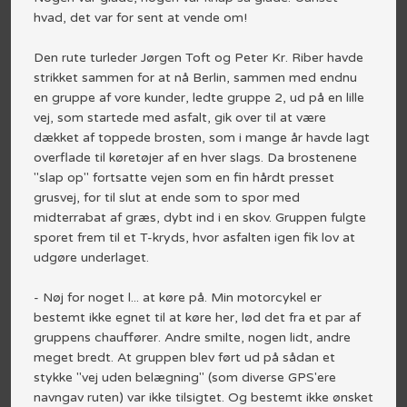
hvad, det var for sent at vende om!
Den rute turleder Jørgen Toft og Peter Kr. Riber havde
strikket sammen for at nå Berlin, sammen med endnu
en gruppe af vore kunder, ledte gruppe 2, ud på en lille
vej, som startede med asfalt, gik over til at være
dækket af toppede brosten, som i mange år havde lagt
overflade til køretøjer af en hver slags. Da brostenene
"slap op" fortsatte vejen som en fin hårdt presset
grusvej, for til slut at ende som to spor med
midterrabat af græs, dybt ind i en skov. Gruppen fulgte
sporet frem til et T-kryds, hvor asfalten igen fik lov at
udgøre underlaget.
- Nøj for noget l... at køre på. Min motorcykel er
bestemt ikke egnet til at køre her, lød det fra et par af
gruppens chauffører. Andre smilte, nogen lidt, andre
meget bredt. At gruppen blev ført ud på sådan et
stykke "vej uden belægning" (som diverse GPS'ere
navngav ruten) var ikke tilsigtet. Og bestemt ikke ønsket