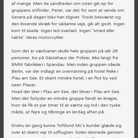
af mange. Men da sandheden om ruten gik op for
gruppens stifinder, Peter, var det for sent at vende om.
Senere på dagen blev han tilgivet. Trods besværet og
den iboende skræk for sådanne veje, gik alt godt. Ingen
kom til skade. Ingen led overlast. Ingen "smed eller
tabte" deres motorcykler.
Som det er sædvanen skulle hele gruppen på ialt 28
personer, bo på Gästehaus der Polizei, ikke langt fra
BMW fabrikken i Spandau. Men inden gruppen nåede
Berlin, var der indlagt en overnatning på hotel Reke i
Plau am See. Et skønt mindre hotel, i en flot by ved
søen Plauer.
Hvad der sker i Plau am See, det bliver i Plau am See.
Men det forlyder en mindre gruppe fandt en knejpe,
hvor de fik et par timer til at sætte sig ind i den tyske
måde, at fejre og tilbringe en lørdag aften på.
Endnu en gang kunne Toftlund Mc's kunder glæde sig
over et skønt vejr til udflugten. Solen skinnede gennem